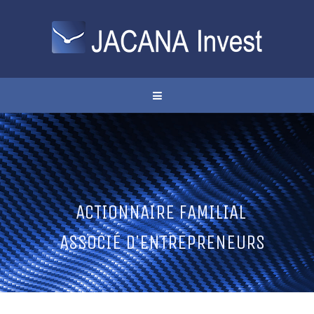
A
C
T
I
O
N
N
A
I
R
E
F
A
M
I
L
I
A
L
A
S
S
O
C
I
É
D
'
E
N
T
R
E
P
R
E
N
E
U
R
S