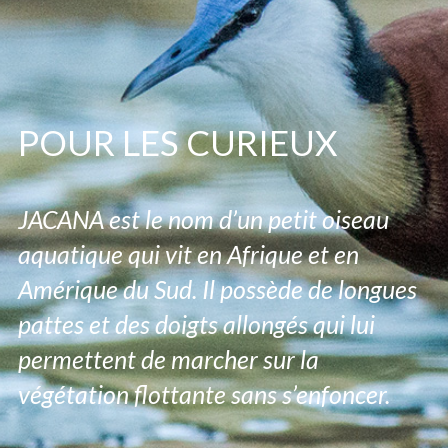
POUR LES CURIEUX
JACANA est le nom d’un petit oiseau
aquatique qui vit en Afrique et en
Amérique du Sud. Il possède de longues
pattes et des doigts allongés qui lui
permettent de marcher sur la
végétation flottante sans s’enfoncer.