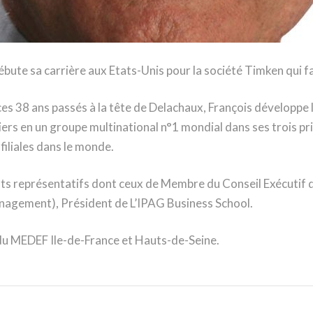
bute sa carrière aux Etats-Unis pour la société Timken qui f
ces 38 ans passés à la tête de Delachaux, François développe l’e
ers en un groupe multinational n°1 mondial dans ses trois prin
iliales dans le monde.
ats représentatifs dont ceux de Membre du Conseil Exécuti
nagement), Président de L’IPAG Business School.
r du MEDEF Ile-de-France et Hauts-de-Seine.